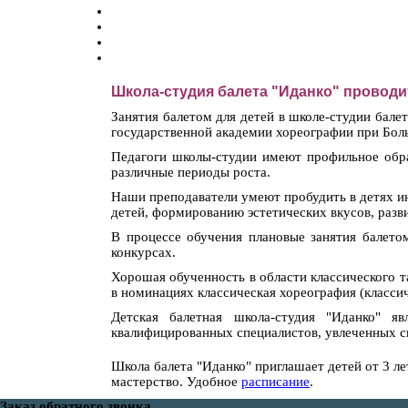
Школа-студия балета "Иданко" проводит 
Занятия балетом для детей в школе-студии бале
государственной академии хореографии при Бол
Педагоги школы-студии имеют профильное обра
различные периоды роста.
Наши преподаватели умеют пробудить в детях ин
детей, формированию эстетических вкусов, разв
В процессе обучения плановые занятия балето
конкурсах.
Хорошая обученность в области классического т
в номинациях классическая хореография (классиче
Детская балетная школа-студия "Иданко" я
квалифицированных специалистов, увлеченных св
Школа балета "Иданко" приглашает детей от 3 ле
мастерство. Удобное
расписание
.
Заказ обратного звонка