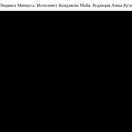
 Людвига Минкуса. Исполняет Кондакова Майя. Редакция Анны Куз