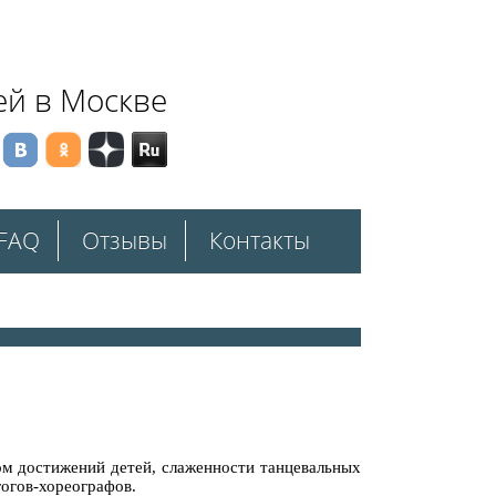
ей в Москве
FAQ
Отзывы
Контакты
ом достижений детей, слаженности танцевальных
гогов-хореографов.