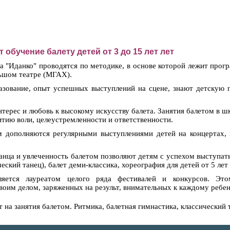
обучение балету детей от 3 до 15 лет лет
та "Иданко" проводятся по методике, в основе которой лежит про
ьшом театре (МГАХ).
зование, опыт успешных выступлений на сцене, знают детскую п
терес и любовь к высокому искусству балета. Занятия балетом в 
итию воли, целеустремленности и ответственности.
м дополняются регулярными выступлениями детей на концертах, в
анца и увлеченность балетом позволяют детям с успехом выступа
ский танец), балет деми-классика, хореография для детей от 5 лет 
вляется лауреатом целого ряда фестивалей и конкурсов. Эт
оим делом, заряженных на результ, внимательных к каждому ребен
т на занятия балетом. Ритмика, балетная гимнастика, классический