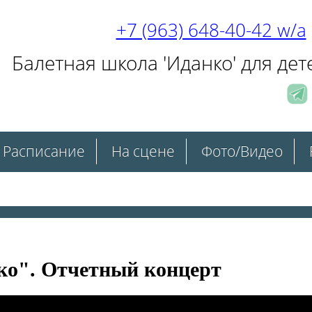
+7 (963) 648-40-42 w/a
Балетная школа 'Иданко' для дет
Расписание
На сцене
Фото/Видео
ко". Отчетный концерт