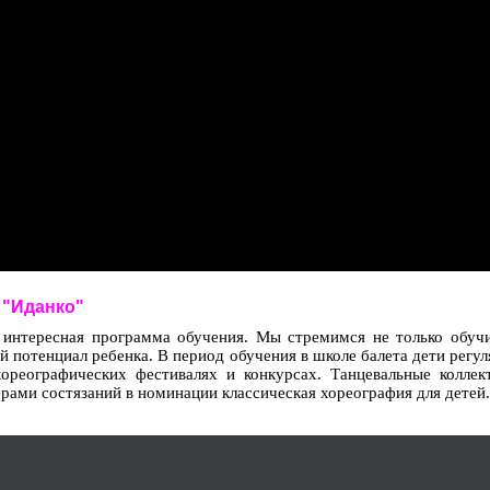
а "Иданко"
 интересная программа обучения. Мы стремимся не только обуч
кий потенциал ребенка. В период обучения в школе балета дети регу
хореографических фестивалях и конкурсах. Танцевальные коллек
рами состязаний в номинации классическая хореография для детей.